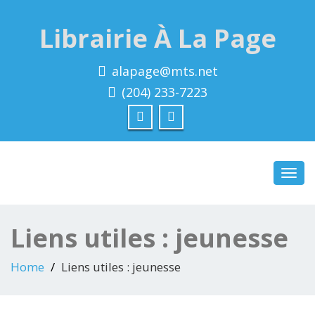
Librairie À La Page
alapage@mts.net
(204) 233-7223
Toggl
navig
Liens utiles : jeunesse
Home
Liens utiles : jeunesse